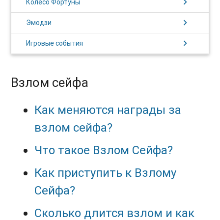
chevron_right
Колесо Фортуны
chevron_right
Эмодзи
chevron_right
Игровые события
Взлом сейфа
Как меняются награды за
взлом сейфа?
Что такое Взлом Сейфа?
Как приступить к Взлому
Сейфа?
Сколько длится взлом и как