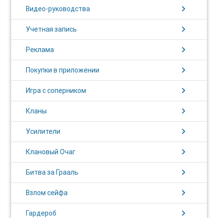
chevron_right
Видео-руководства
chevron_right
Учетная запись
chevron_right
Реклама
chevron_right
Покупки в приложении
chevron_right
Игра с соперником
chevron_right
Кланы
chevron_right
Усилители
chevron_right
Клановый Очаг
chevron_right
Битва за Грааль
chevron_right
Взлом сейфа
chevron_right
Гардероб