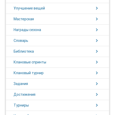
chevron_right
Улучшение вещей
chevron_right
Мастерская
chevron_right
Награды сезона
chevron_right
Словарь
chevron_right
Библиотека
chevron_right
Клановые спринты
chevron_right
Клановый турнир
chevron_right
Задания
chevron_right
Достижения
chevron_right
Турниры