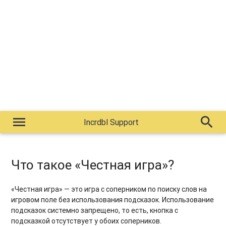
menu
search
Incrdbl Support
Что такое «Честная игра»?
«Честная игра» — это игра с соперником по поиску слов на
игровом поле без использования подсказок. Использование
подсказок системно запрещено, то есть, кнопка с
подсказкой отсутствует у обоих соперников.