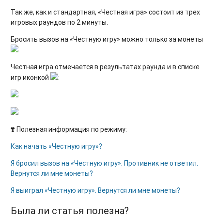
Так же, как и стандартная, «Честная игра» состоит из трех
игровых раундов по 2 минуты.
Бросить вызов на «Честную игру» можно только за монеты
Честная игра отмечается в результатах раунда и в списке
игр иконкой
:
❣️ Полезная информация по режиму:
Как начать «Честную игру»?
Я бросил вызов на «Честную игру». Противник не ответил.
Вернутся ли мне монеты?
Я выиграл «Честную игру». Вернутся ли мне монеты?
Была ли статья полезна?