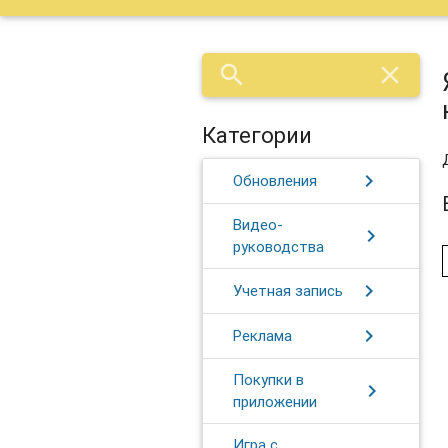
search
close
Категории
chevron_right
Обновления
Видео-
chevron_right
руководства
chevron_right
Учетная запись
chevron_right
Реклама
Покупки в
chevron_right
приложении
Игра с