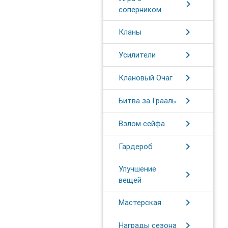
chevron_right
соперником
chevron_right
Кланы
chevron_right
Усилители
chevron_right
Клановый Очаг
chevron_right
Битва за Грааль
chevron_right
Взлом сейфа
chevron_right
Гардероб
Улучшение
chevron_right
вещей
chevron_right
Мастерская
chevron_right
Награды сезона