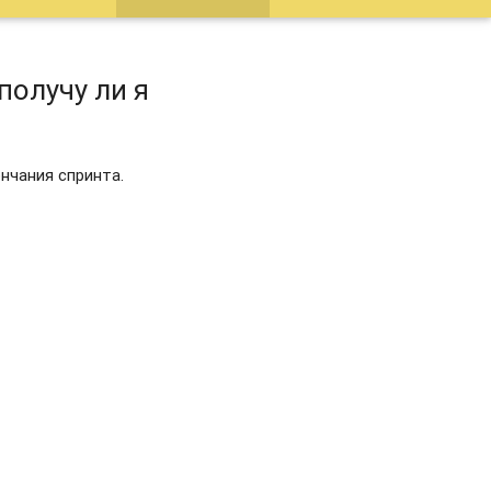
получу ли я
ончания спринта.