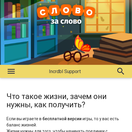
menu
search
Incrdbl Support
Что такое жизни, зачем они
нужны, как получить?
Если вы играете в
бесплатной версии
игры, то у вас есть
баланс жизней.
Жизни нужны для того, чтобы начинать поединки с