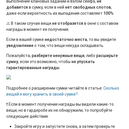
выполнение клановых заданий и взлом сейфа,
не
добавятся
в сумку, если в ней
нет свободных слотов
,
даже если вероятность их выпадения составляет
100%
.
⚠️ В таком случае вещи
не отобразятся
в окне с составом
награды в момент ее получения.
Если в вашей сумке
недостаточно места
, то вы увидите
уведомление
о том, что вещи некуда складывать.
Пожалуйста,
разберите ненужные вещи
, либо
расширьте
сумку
, если это возможно, чтобы
не упускать
гарантированные награды
.
Подробнее о расширении сумки читайте в статье:
Сколько
вещей я могу хранить в своей сумке?
❗ Если в момент получения награды вы видели какие-то
вещи, но в гардеробе их не обнаружили, то попробуйте
следующие действия:
Закройте игру и запустите снова, а затем проверьте