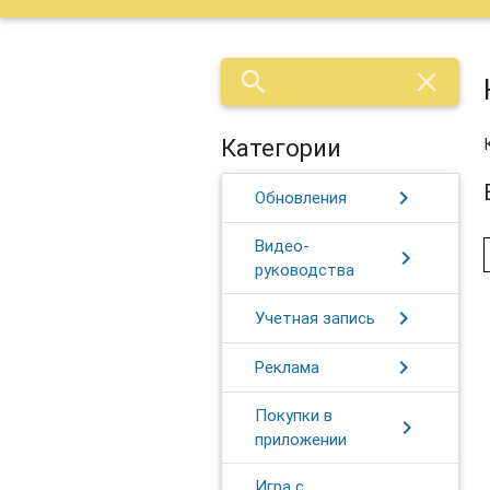
search
close
Категории
chevron_right
Обновления
Видео-
chevron_right
руководства
chevron_right
Учетная запись
chevron_right
Реклама
Покупки в
chevron_right
приложении
Игра с