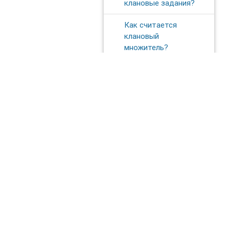
клановые задания?
Как считается
клановый
множитель?
Почему мой
множитель упал в
начале нового сезона
Лиг?
Как увеличить
клановый
множитель?
Что такое
Вдохновение?
Почему я получаю
«плохие» награды из
сундуков?