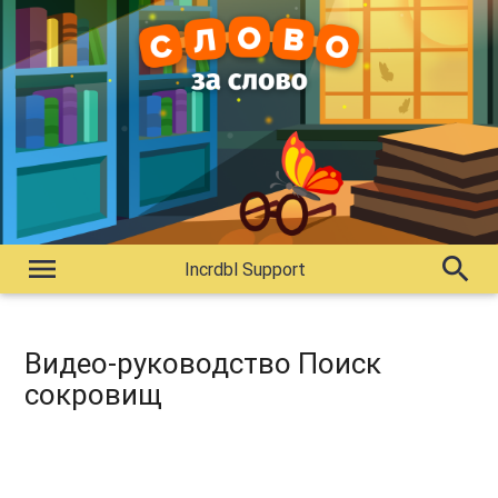
menu
search
Incrdbl Support
Видео-руководство Поиск
сокровищ