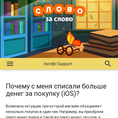
menu
search
Incrdbl Support
Почему с меня списали больше
денег за покупку (iOS)?
Возможна ситуация, при которой магазин объединяет
несколько покупок в один чек. Например, вы приобрели
пакет монет вчера и такой же пакет монет сегодня, а