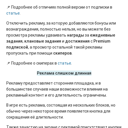
📌
Подробнее об отличиях полной версии от подписки в
статье
.
Отключить рекламу, за которую добавляются бонусы или
вознаграждения, полностью нельзя, но вы можете без
просмотра рекламы удваивать
награды
за
ежедневные
задания
,
клановые задания
и
достижения
с
Premium
подпиской
, а просмотр остальной такой рекламы
пропускать при помощи
скиперов
.
📌
Подробнее о скиперах в
статье
.
Реклама слишком длинная
Рекламу предоставляет сторонняя площадка, и в
большинстве случаев наши возможности влияния на
рекламный контент и его длительность ограничены.
В игре есть реклама, состоящая из нескольких блоков, но
обычно через некоторое время появляется кнопка для
сокращения её длительности.
Также зачастую на экране с рекламой присутствуют кнопки