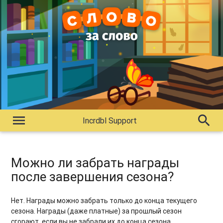
Можно ли забрать награды после завершения сезона?
menu
search
Incrdbl Support
Можно ли забрать награды
после завершения сезона?
Нет. Награды можно забрать только до конца текущего
сезона. Награды (даже платные) за прошлый сезон
сгорают, если вы не забрали их до конца сезона.