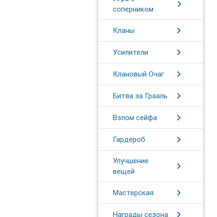
chevron_right
соперником
chevron_right
Кланы
chevron_right
Усилители
chevron_right
Клановый Очаг
chevron_right
Битва за Грааль
chevron_right
Взлом сейфа
chevron_right
Гардероб
Улучшение
chevron_right
вещей
chevron_right
Мастерская
chevron_right
Награды сезона