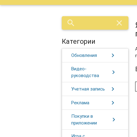
search
close
Категории
chevron_right
Обновления
Видео-
chevron_right
руководства
chevron_right
Учетная запись
chevron_right
Реклама
Покупки в
chevron_right
приложении
Игра с