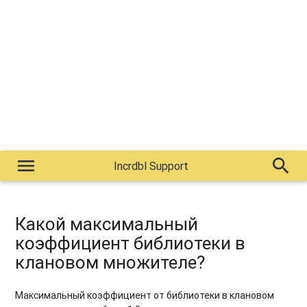
menu
search
Incrdbl Support
Какой максимальный
коэффициент библиотеки в
клановом множителе?
Максимальный коэффициент от библиотеки в клановом