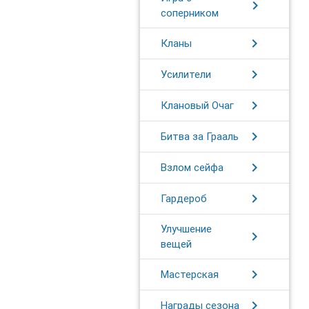
chevron_right
соперником
chevron_right
Кланы
chevron_right
Усилители
chevron_right
Клановый Очаг
chevron_right
Битва за Грааль
chevron_right
Взлом сейфа
chevron_right
Гардероб
Улучшение
chevron_right
вещей
chevron_right
Мастерская
chevron_right
Награды сезона