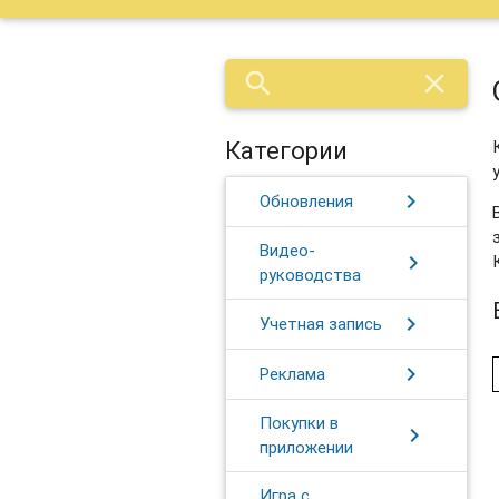
search
close
Категории
chevron_right
Обновления
Видео-
chevron_right
руководства
chevron_right
Учетная запись
chevron_right
Реклама
Покупки в
chevron_right
приложении
Игра с