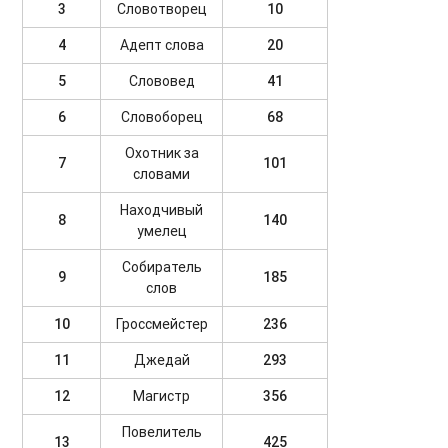
3
Словотворец
10
4
Адепт слова
20
5
Слововед
41
6
Словоборец
68
Охотник за
7
101
словами
Находчивый
8
140
умелец
Собиратель
9
185
слов
10
Гроссмейстер
236
11
Джедай
293
12
Магистр
356
Повелитель
13
425