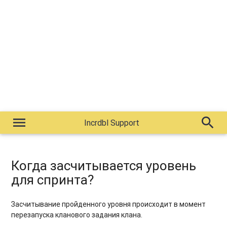
menu
search
Incrdbl Support
Когда засчитывается уровень
для спринта?
Засчитывание пройденного уровня происходит в момент
перезапуска кланового задания клана.