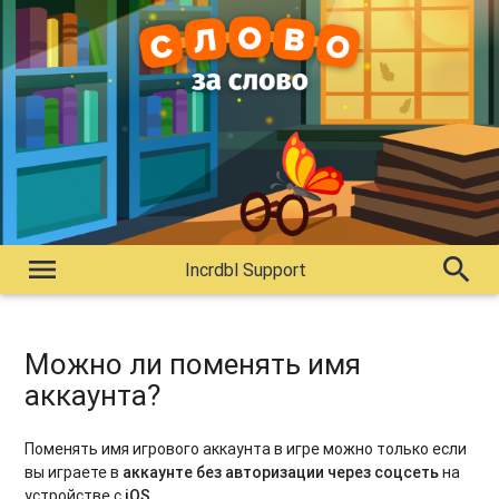
menu
search
Incrdbl Support
Можно ли поменять имя
аккаунта?
Поменять имя игрового аккаунта в игре можно только если
вы играете в
аккаунте без авторизации через соцсеть
на
устройстве с
iOS
.