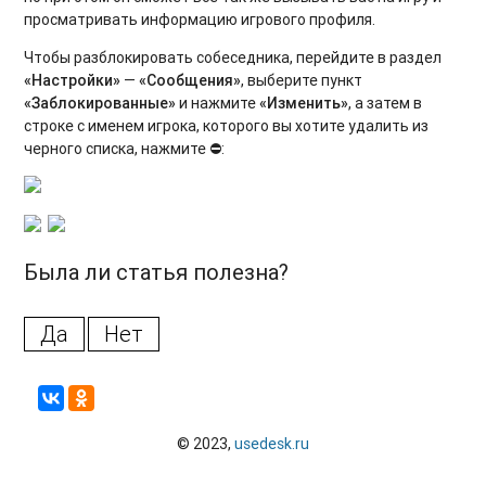
просматривать информацию игрового профиля.
Чтобы разблокировать собеседника, перейдите в раздел
«Настройки»
—
«Сообщения»
, выберите пункт
«Заблокированные»
и нажмите
«Изменить»
, а затем в
строке с именем игрока, которого вы хотите удалить из
черного списка, нажмите ⛔️:
Была ли статья полезна?
Да
Нет
© 2023,
usedesk.ru