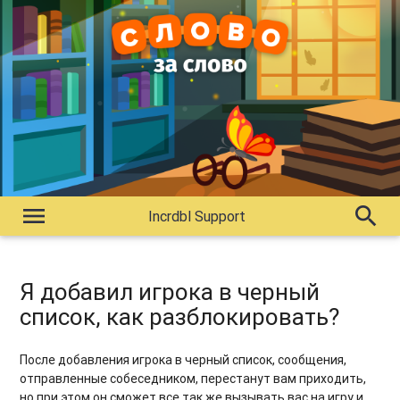
Как пожаловаться на игрока?
Можно ли заблокировать соперника для игры?
Я добавил игрока в черный список, как разблокировать?
menu
search
Incrdbl Support
Я добавил игрока в черный
список, как разблокировать?
После добавления игрока в черный список, сообщения,
отправленные собеседником, перестанут вам приходить,
но при этом он сможет все так же вызывать вас на игру и