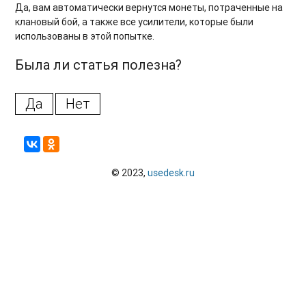
Да, вам автоматически вернутся монеты, потраченные на
клане?
клановый бой, а также все усилители, которые были
использованы в этой попытке.
Почему награда за веховый уровень не удвоилась?
Была ли статья полезна?
Почему вещи не добавились в сумку после получения
награды, если они гарантированы?
Да
Нет
Как покинуть клан?
Почему в клане нам дают «плохие» поля?
Как удалить клан?
© 2023,
usedesk.ru