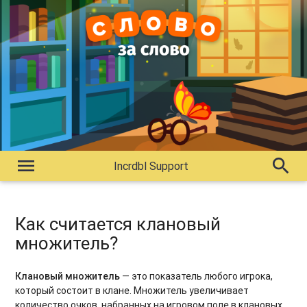
menu
search
Incrdbl Support
Как считается клановый
множитель?
Клановый множитель
— это показатель любого игрока,
который состоит в клане. Множитель увеличивает
количество очков, набранных на игровом поле в клановых